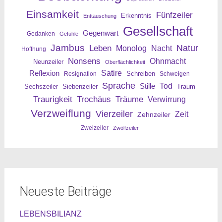
Einsamkeit
Fünfzeiler
Erkenntnis
Enttäuschung
Gesellschaft
Gegenwart
Gedanken
Gefühle
Jambus
Leben
Natur
Nacht
Monolog
Hoffnung
Nonsens
Ohnmacht
Neunzeiler
Oberflächlichkeit
Reflexion
Satire
Resignation
Schreiben
Schweigen
Sprache
Tod
Stille
Sechszeiler
Siebenzeiler
Traum
Traurigkeit
Trochäus
Träume
Verwirrung
Verzweiflung
Vierzeiler
Zeit
Zehnzeiler
Zweizeiler
Zwölfzeiler
Neueste Beiträge
LEBENSBILIANZ