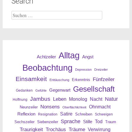
Search
Suche
nach:
Alltag
Angst
Achtzeiler
Beobachtung
Depression
Dreizeiler
Einsamkeit
Fünfzeiler
Erkenntnis
Enttäuschung
Gesellschaft
Gegenwart
Gedanken
Gefühle
Jambus
Leben
Natur
Nacht
Monolog
Hoffnung
Nonsens
Ohnmacht
Neunzeiler
Oberflächlichkeit
Reflexion
Satire
Resignation
Schreiben
Schweigen
Sprache
Tod
Stille
Sechszeiler
Siebenzeiler
Traum
Traurigkeit
Trochäus
Träume
Verwirrung