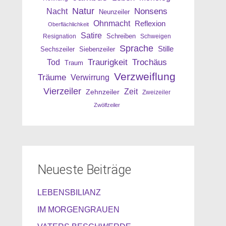
Natur
Nonsens
Nacht
Neunzeiler
Ohnmacht
Reflexion
Oberflächlichkeit
Satire
Resignation
Schreiben
Schweigen
Sprache
Stille
Sechszeiler
Siebenzeiler
Traurigkeit
Trochäus
Tod
Traum
Verzweiflung
Träume
Verwirrung
Vierzeiler
Zeit
Zehnzeiler
Zweizeiler
Zwölfzeiler
Neueste Beiträge
LEBENSBILIANZ
IM MORGENGRAUEN