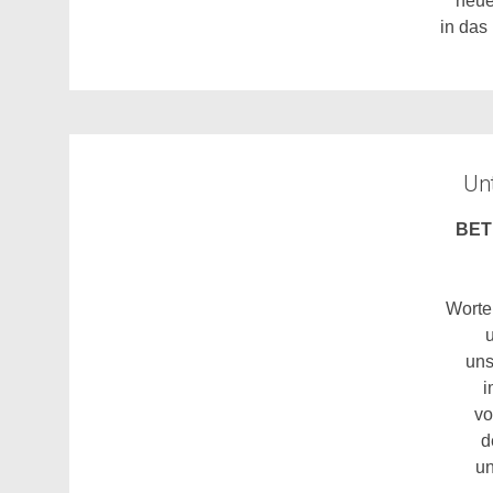
neu
in das
Unt
BE
Worte
u
uns
i
vo
d
un