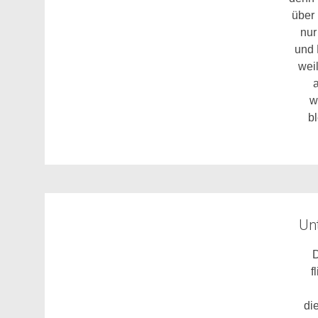
über
nur
und 
wei
a
w
b
Unt
f
di