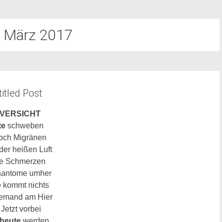
:
März 2017
itled Post
VERSICHT
te
schweben
noch Migränen
 der
heißen
Luft
e Schmerzen
hantome umher
e
kommt nichts
iemand am Hier
 Jetzt vorbei
heute
werden