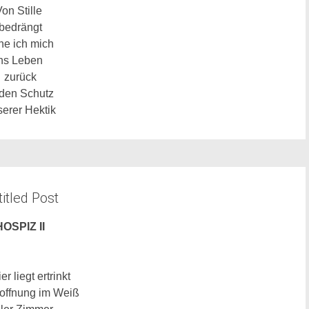
Von Stille
bedrängt
he ich mich
ins Leben
zurück
 den Schutz
erer Hektik
itled Post
HOSPIZ II
er liegt ertrinkt
offnung im Weiß