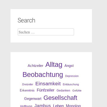
Search
Suche
nach:
Alltag
Angst
Achtzeiler
Beobachtung
Depression
Einsamkeit
Dreizeiler
Enttäuschung
Fünfzeiler
Erkenntnis
Gedanken
Gefühle
Gesellschaft
Gegenwart
Jambus
Leben
Monolog
Hoffnung