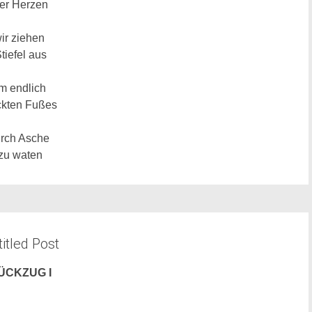
er Herzen
ir ziehen
tiefel aus
m endlich
ckten Fußes
rch Asche
zu waten
itled Post
ÜCKZUG I