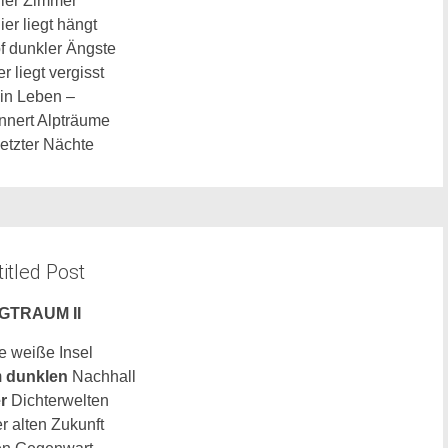
iller Zimmer
ier liegt hängt
f dunkler Ängste
r liegt vergisst
in Leben –
nnert Alpträume
letzter Nächte
itled Post
GTRAUM II
e weiße Insel
m
dunklen
Nachhall
r
Dichterwelten
er
alten
Zukunft