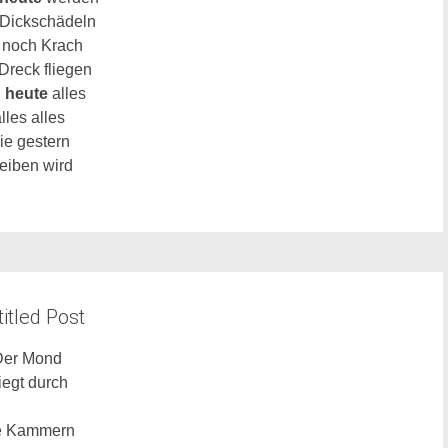
 Dickschädeln
 noch
Krach
Dreck fliegen
l
heute
alles
lles alles
ie gestern
leiben wird
itled Post
Der Mond
liegt durch
e Kammern