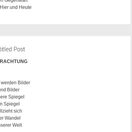
en
Gegenwart
 Hier und Heute
itled Post
TRACHTUNG
 werden Bilder
nd Bilder
ere Spiegel
m Spiegel
llzieht sich
er Wandel
serer Welt