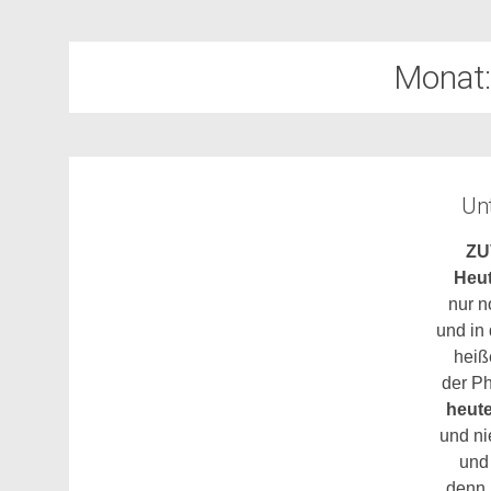
Monat
Unt
ZU
Heu
nur 
und in
heiß
der P
heut
und n
und
denn