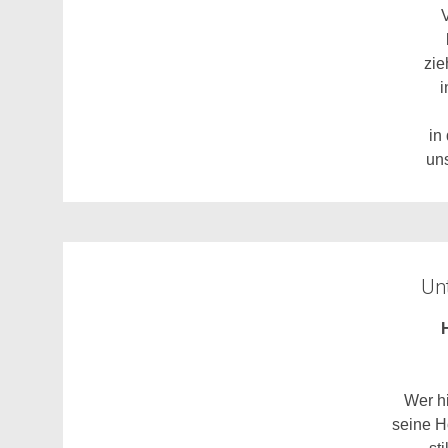
zie
in
uns
Unt
Wer hi
seine H