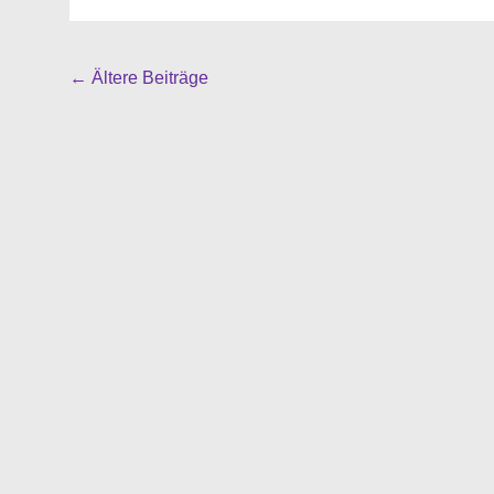
Beitragsnavigation
←
Ältere Beiträge