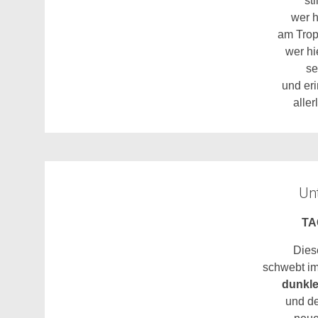
st
wer h
am Trop
wer hie
se
und eri
aller
Unt
TA
Dies
schwebt i
dunkle
und d