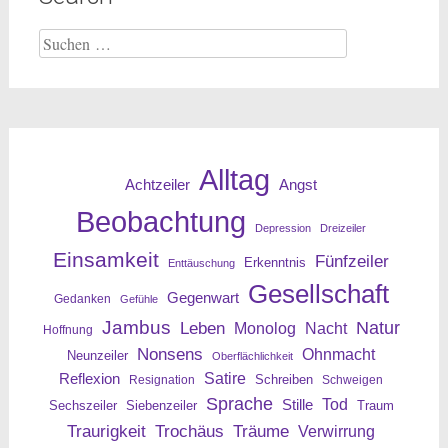
Suche
nach:
Alltag
Angst
Achtzeiler
Beobachtung
Depression
Dreizeiler
Einsamkeit
Fünfzeiler
Erkenntnis
Enttäuschung
Gesellschaft
Gegenwart
Gedanken
Gefühle
Jambus
Leben
Natur
Nacht
Monolog
Hoffnung
Nonsens
Ohnmacht
Neunzeiler
Oberflächlichkeit
Reflexion
Satire
Resignation
Schreiben
Schweigen
Sprache
Tod
Stille
Sechszeiler
Siebenzeiler
Traum
Traurigkeit
Trochäus
Träume
Verwirrung