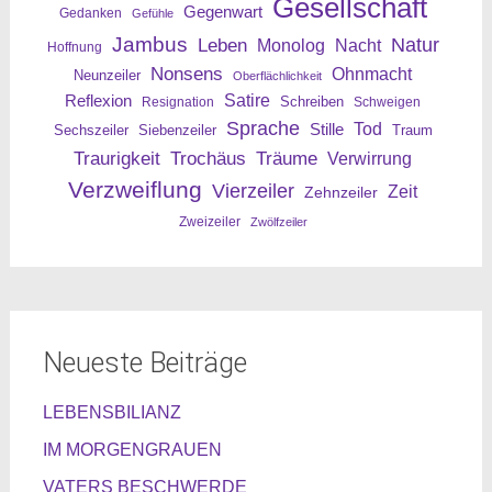
Gesellschaft
Gegenwart
Gedanken
Gefühle
Jambus
Leben
Natur
Nacht
Monolog
Hoffnung
Nonsens
Ohnmacht
Neunzeiler
Oberflächlichkeit
Reflexion
Satire
Resignation
Schreiben
Schweigen
Sprache
Tod
Stille
Sechszeiler
Siebenzeiler
Traum
Traurigkeit
Trochäus
Träume
Verwirrung
Verzweiflung
Vierzeiler
Zeit
Zehnzeiler
Zweizeiler
Zwölfzeiler
Neueste Beiträge
LEBENSBILIANZ
IM MORGENGRAUEN
VATERS BESCHWERDE