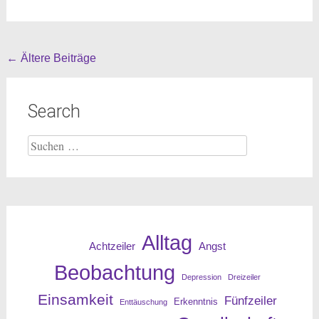
Beitragsnavigation
←
Ältere Beiträge
Search
Suche
nach:
Alltag
Angst
Achtzeiler
Beobachtung
Depression
Dreizeiler
Einsamkeit
Fünfzeiler
Erkenntnis
Enttäuschung