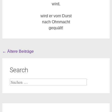
wird,
wird er vom Durst
nach Ohnmacht
gequält!
Beitragsnavigation
←
Ältere Beiträge
Search
Suche
nach: