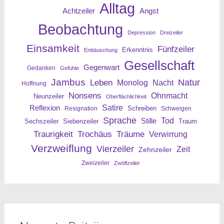
Alltag
Angst
Achtzeiler
Beobachtung
Depression
Dreizeiler
Einsamkeit
Fünfzeiler
Erkenntnis
Enttäuschung
Gesellschaft
Gegenwart
Gedanken
Gefühle
Jambus
Leben
Natur
Nacht
Monolog
Hoffnung
Nonsens
Ohnmacht
Neunzeiler
Oberflächlichkeit
Reflexion
Satire
Resignation
Schreiben
Schweigen
Sprache
Tod
Stille
Sechszeiler
Siebenzeiler
Traum
Traurigkeit
Trochäus
Träume
Verwirrung
Verzweiflung
Vierzeiler
Zeit
Zehnzeiler
Zweizeiler
Zwölfzeiler