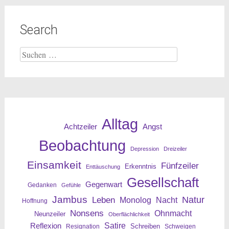
Search
Suche
nach:
Alltag
Angst
Achtzeiler
Beobachtung
Depression
Dreizeiler
Einsamkeit
Fünfzeiler
Erkenntnis
Enttäuschung
Gesellschaft
Gegenwart
Gedanken
Gefühle
Jambus
Leben
Natur
Nacht
Monolog
Hoffnung
Nonsens
Ohnmacht
Neunzeiler
Oberflächlichkeit
Reflexion
Satire
Resignation
Schreiben
Schweigen