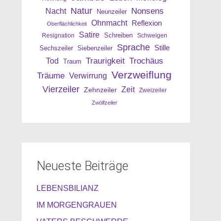
Natur
Nonsens
Nacht
Neunzeiler
Ohnmacht
Reflexion
Oberflächlichkeit
Satire
Resignation
Schreiben
Schweigen
Sprache
Stille
Sechszeiler
Siebenzeiler
Traurigkeit
Trochäus
Tod
Traum
Verzweiflung
Träume
Verwirrung
Vierzeiler
Zeit
Zehnzeiler
Zweizeiler
Zwölfzeiler
Neueste Beiträge
LEBENSBILIANZ
IM MORGENGRAUEN