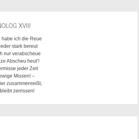
OLOG XVIII
 habe ich die Reue
eder stark bereut
ch nur verabscheue
ze Abscheu heut‘!
ermisse jeder Zeit
ewige Missen! –
ier zusammenreißt,
bleibt zerrissen!