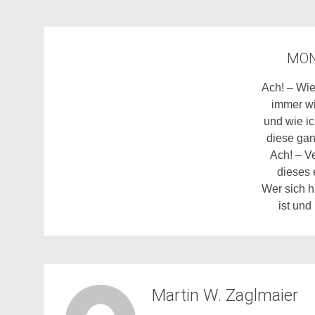
MON
Ach! – Wie
immer wi
und wie i
diese gan
Ach! – V
dieses 
Wer sich h
ist und 
Martin W. Zaglmaier