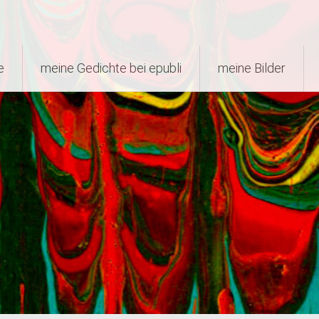
e
meine Gedichte bei epubli
meine Bilder