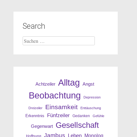
Search
Suche
nach:
Alltag
Angst
Achtzeiler
Beobachtung
Depression
Einsamkeit
Dreizeiler
Enttäuschung
Fünfzeiler
Erkenntnis
Gedanken
Gefühle
Gesellschaft
Gegenwart
Jambus
Leben
Monolog
Hoffnung