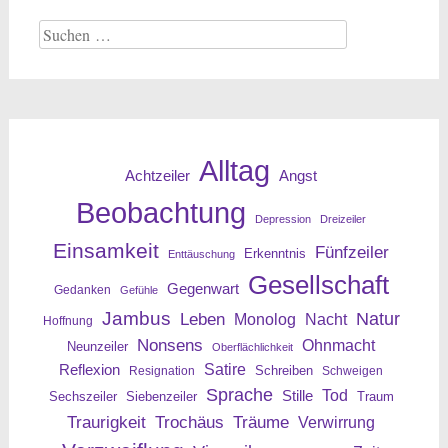
Suche
nach:
Alltag
Angst
Achtzeiler
Beobachtung
Depression
Dreizeiler
Einsamkeit
Fünfzeiler
Erkenntnis
Enttäuschung
Gesellschaft
Gegenwart
Gedanken
Gefühle
Jambus
Leben
Natur
Nacht
Monolog
Hoffnung
Nonsens
Ohnmacht
Neunzeiler
Oberflächlichkeit
Reflexion
Satire
Resignation
Schreiben
Schweigen
Sprache
Tod
Stille
Sechszeiler
Siebenzeiler
Traum
Traurigkeit
Trochäus
Träume
Verwirrung