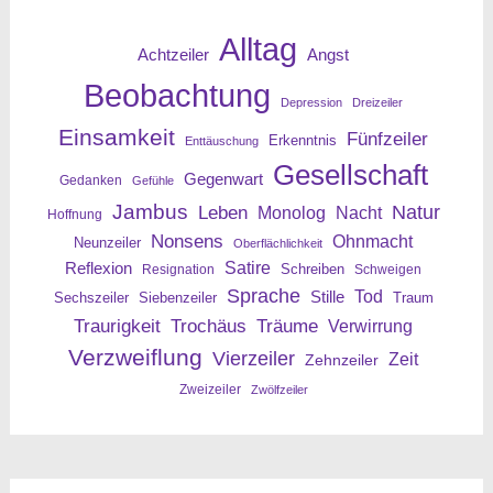
Alltag
Angst
Achtzeiler
Beobachtung
Depression
Dreizeiler
Einsamkeit
Fünfzeiler
Erkenntnis
Enttäuschung
Gesellschaft
Gegenwart
Gedanken
Gefühle
Jambus
Leben
Natur
Nacht
Monolog
Hoffnung
Nonsens
Ohnmacht
Neunzeiler
Oberflächlichkeit
Reflexion
Satire
Resignation
Schreiben
Schweigen
Sprache
Tod
Stille
Sechszeiler
Siebenzeiler
Traum
Traurigkeit
Trochäus
Träume
Verwirrung
Verzweiflung
Vierzeiler
Zeit
Zehnzeiler
Zweizeiler
Zwölfzeiler