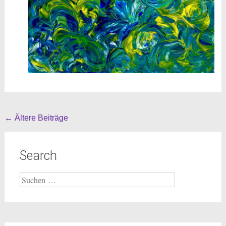
Beitragsnavigation
←
Ältere Beiträge
Search
Suche
nach: