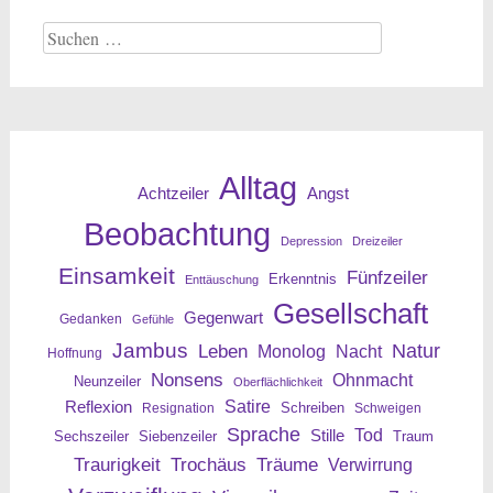
Suche
nach:
Alltag
Angst
Achtzeiler
Beobachtung
Depression
Dreizeiler
Einsamkeit
Fünfzeiler
Erkenntnis
Enttäuschung
Gesellschaft
Gegenwart
Gedanken
Gefühle
Jambus
Leben
Natur
Nacht
Monolog
Hoffnung
Nonsens
Ohnmacht
Neunzeiler
Oberflächlichkeit
Reflexion
Satire
Resignation
Schreiben
Schweigen
Sprache
Tod
Stille
Sechszeiler
Siebenzeiler
Traum
Traurigkeit
Trochäus
Träume
Verwirrung