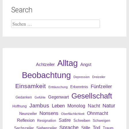
Search
Suche
nach:
Alltag
Angst
Achtzeiler
Beobachtung
Depression
Dreizeiler
Einsamkeit
Fünfzeiler
Erkenntnis
Enttäuschung
Gesellschaft
Gegenwart
Gedanken
Gefühle
Jambus
Leben
Natur
Nacht
Monolog
Hoffnung
Nonsens
Ohnmacht
Neunzeiler
Oberflächlichkeit
Reflexion
Satire
Resignation
Schreiben
Schweigen
Sprache
Tod
Stille
Sechszeiler
Siebenzeiler
Traum