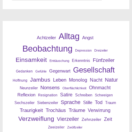
nach:
Alltag
Angst
Achtzeiler
Beobachtung
Depression
Dreizeiler
Einsamkeit
Fünfzeiler
Erkenntnis
Enttäuschung
Gesellschaft
Gegenwart
Gedanken
Gefühle
Jambus
Leben
Natur
Nacht
Monolog
Hoffnung
Nonsens
Ohnmacht
Neunzeiler
Oberflächlichkeit
Reflexion
Satire
Resignation
Schreiben
Schweigen
Sprache
Tod
Stille
Sechszeiler
Siebenzeiler
Traum
Traurigkeit
Trochäus
Träume
Verwirrung
Verzweiflung
Vierzeiler
Zeit
Zehnzeiler
Zweizeiler
Zwölfzeiler