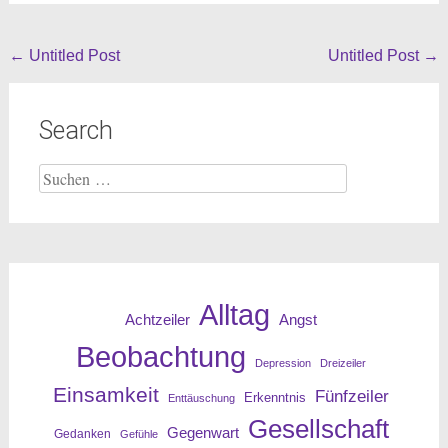
Beitragsnavigation
←
Untitled Post
Untitled Post
→
Search
Suche
nach:
Alltag
Angst
Achtzeiler
Beobachtung
Depression
Dreizeiler
Einsamkeit
Fünfzeiler
Erkenntnis
Enttäuschung
Gesellschaft
Gegenwart
Gedanken
Gefühle