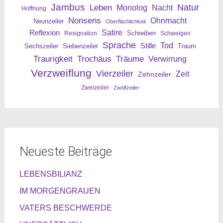
Jambus
Leben
Natur
Nacht
Monolog
Hoffnung
Nonsens
Ohnmacht
Neunzeiler
Oberflächlichkeit
Reflexion
Satire
Resignation
Schreiben
Schweigen
Sprache
Tod
Stille
Sechszeiler
Siebenzeiler
Traum
Traurigkeit
Trochäus
Träume
Verwirrung
Verzweiflung
Vierzeiler
Zeit
Zehnzeiler
Zweizeiler
Zwölfzeiler
Neueste Beiträge
LEBENSBILIANZ
IM MORGENGRAUEN
VATERS BESCHWERDE