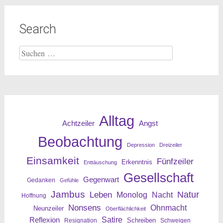
Search
Suche
nach:
Alltag
Angst
Achtzeiler
Beobachtung
Depression
Dreizeiler
Einsamkeit
Fünfzeiler
Erkenntnis
Enttäuschung
Gesellschaft
Gegenwart
Gedanken
Gefühle
Jambus
Leben
Natur
Nacht
Monolog
Hoffnung
Nonsens
Ohnmacht
Neunzeiler
Oberflächlichkeit
Reflexion
Satire
Resignation
Schreiben
Schweigen