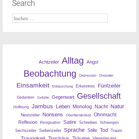
Search
Suche
nach:
Alltag
Angst
Achtzeiler
Beobachtung
Depression
Dreizeiler
Einsamkeit
Fünfzeiler
Erkenntnis
Enttäuschung
Gesellschaft
Gegenwart
Gedanken
Gefühle
Jambus
Leben
Natur
Nacht
Monolog
Hoffnung
Nonsens
Ohnmacht
Neunzeiler
Oberflächlichkeit
Reflexion
Satire
Resignation
Schreiben
Schweigen
Sprache
Tod
Stille
Sechszeiler
Siebenzeiler
Traum
Traurigkeit
Trochäus
Träume
Verwirrung