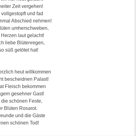
heiter Zeit vergehen!
 vollgestopft und fad
einmal Abschied nehmen!
Blüten umherschweben,
 Herzen laut gelacht!
ch liebe Blütenregen,
so süß getötet hat!
erzlich heut willkommen
ht bescheidnen Palast!
hat Fleisch bekommen
 gern gesehner Gast!
ll die schönen Feste,
er Blüten Rosarot.
reunde und die Gäste
inen schönen Tod!