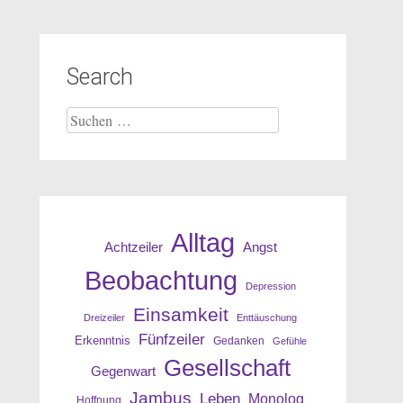
Search
Suche
nach:
Alltag
Angst
Achtzeiler
Beobachtung
Depression
Einsamkeit
Dreizeiler
Enttäuschung
Fünfzeiler
Erkenntnis
Gedanken
Gefühle
Gesellschaft
Gegenwart
Jambus
Leben
Monolog
Hoffnung