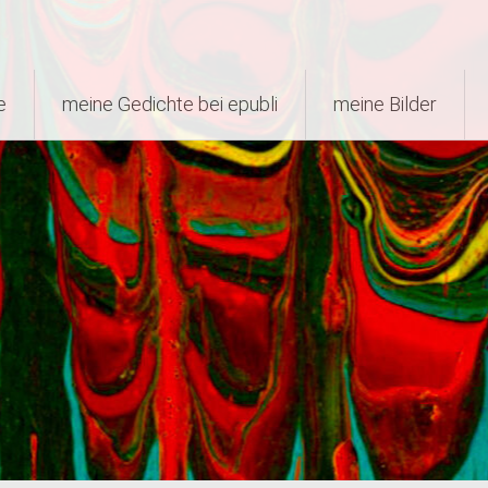
e
meine Gedichte bei epubli
meine Bilder