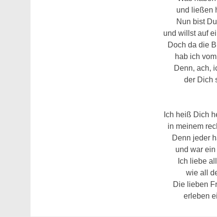
und ließen 
Nun bist Du
und willst auf 
Doch da die 
hab ich vom
Denn, ach, i
der Dich 
Ich heiß Dich h
in meinem rec
Denn jeder 
und war ein
Ich liebe a
wie all d
Die lieben F
erleben e