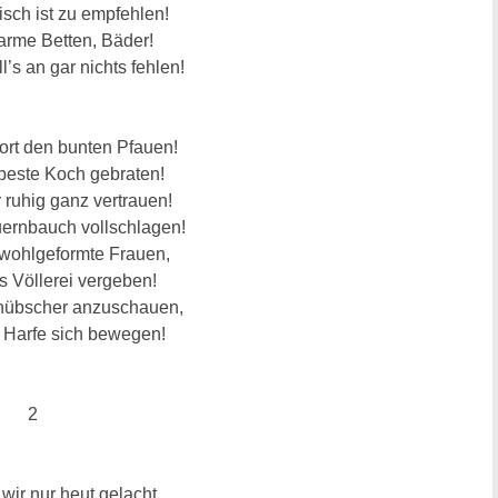
sch ist zu empfehlen!
arme Betten, Bäder!
’s an gar nichts fehlen!
ort den bunten Pfauen!
beste Koch gebraten!
 ruhig ganz vertrauen!
ernbauch vollschlagen!
 wohlgeformte Frauen,
ts Völlerei vergeben!
 hübscher anzuschauen,
 Harfe sich bewegen!
2
ir nur heut gelacht