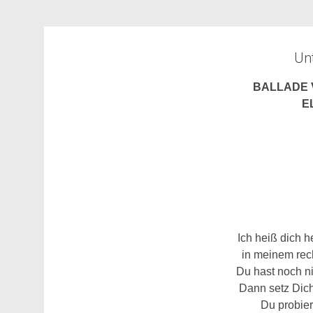
Unt
BALLADE
E
Ich heiß dich 
in meinem rec
Du hast noch n
Dann setz Dich
Du probier