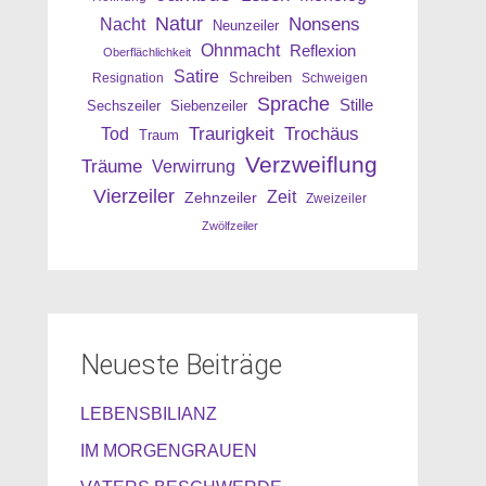
Natur
Nonsens
Nacht
Neunzeiler
Ohnmacht
Reflexion
Oberflächlichkeit
Satire
Resignation
Schreiben
Schweigen
Sprache
Stille
Sechszeiler
Siebenzeiler
Traurigkeit
Trochäus
Tod
Traum
Verzweiflung
Träume
Verwirrung
Vierzeiler
Zeit
Zehnzeiler
Zweizeiler
Zwölfzeiler
Neueste Beiträge
LEBENSBILIANZ
IM MORGENGRAUEN