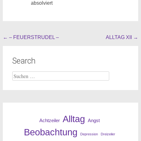
absolviert
Beitragsnavigation
←
– FEUERSTRUDEL –
ALLTAG XII
→
Search
Suche
nach:
Alltag
Angst
Achtzeiler
Beobachtung
Depression
Dreizeiler