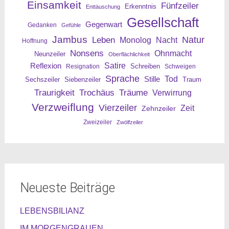
Einsamkeit
Fünfzeiler
Erkenntnis
Enttäuschung
Gesellschaft
Gegenwart
Gedanken
Gefühle
Jambus
Leben
Natur
Nacht
Monolog
Hoffnung
Nonsens
Ohnmacht
Neunzeiler
Oberflächlichkeit
Reflexion
Satire
Resignation
Schreiben
Schweigen
Sprache
Tod
Stille
Sechszeiler
Siebenzeiler
Traum
Traurigkeit
Trochäus
Träume
Verwirrung
Verzweiflung
Vierzeiler
Zeit
Zehnzeiler
Zweizeiler
Zwölfzeiler
Neueste Beiträge
LEBENSBILIANZ
IM MORGENGRAUEN