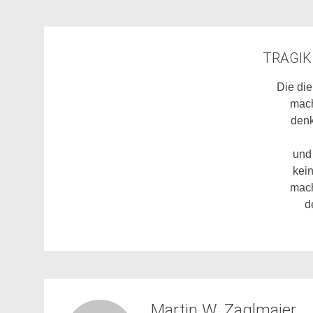
TRAGIK 
Die di
mach
denk
und
kei
mach
d
Martin W. Zaglmaier