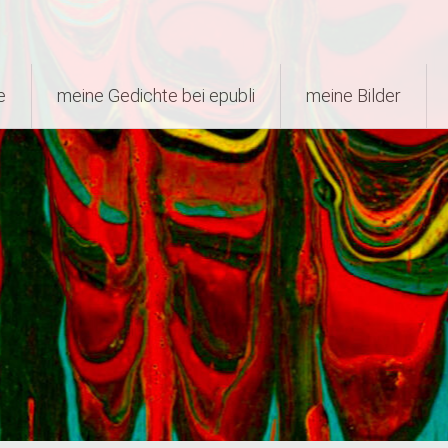
e
meine Gedichte bei epubli
meine Bilder