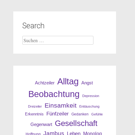
Search
Suche
nach:
Alltag
Angst
Achtzeiler
Beobachtung
Depression
Einsamkeit
Dreizeiler
Enttäuschung
Fünfzeiler
Erkenntnis
Gedanken
Gefühle
Gesellschaft
Gegenwart
Jambus
Leben
Monolog
Hoffnung