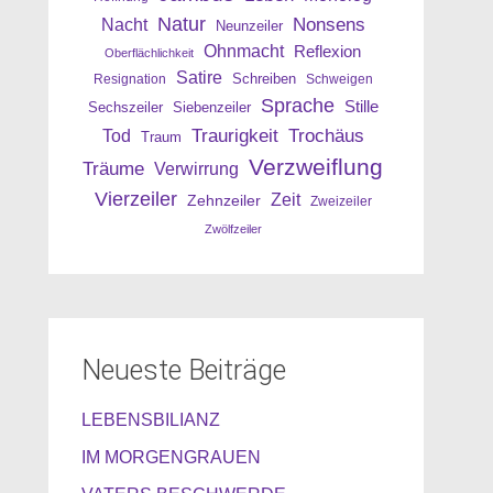
Natur
Nonsens
Nacht
Neunzeiler
Ohnmacht
Reflexion
Oberflächlichkeit
Satire
Resignation
Schreiben
Schweigen
Sprache
Stille
Sechszeiler
Siebenzeiler
Traurigkeit
Trochäus
Tod
Traum
Verzweiflung
Träume
Verwirrung
Vierzeiler
Zeit
Zehnzeiler
Zweizeiler
Zwölfzeiler
Neueste Beiträge
LEBENSBILIANZ
IM MORGENGRAUEN