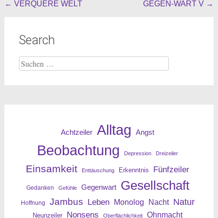
Beitragsnavigation
←
VERQUERE WELT
GEGEN-WART V
→
Search
Suche
nach:
Alltag
Angst
Achtzeiler
Beobachtung
Depression
Dreizeiler
Einsamkeit
Fünfzeiler
Erkenntnis
Enttäuschung
Gesellschaft
Gegenwart
Gedanken
Gefühle
Jambus
Leben
Natur
Nacht
Monolog
Hoffnung
Nonsens
Ohnmacht
Neunzeiler
Oberflächlichkeit