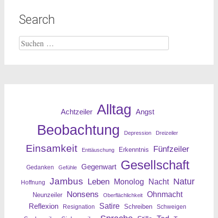
Search
Suche
nach:
Alltag
Angst
Achtzeiler
Beobachtung
Depression
Dreizeiler
Einsamkeit
Fünfzeiler
Erkenntnis
Enttäuschung
Gesellschaft
Gegenwart
Gedanken
Gefühle
Jambus
Leben
Natur
Nacht
Monolog
Hoffnung
Nonsens
Ohnmacht
Neunzeiler
Oberflächlichkeit
Reflexion
Satire
Resignation
Schreiben
Schweigen