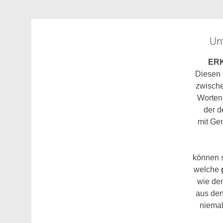
Unt
ERK
Diesen
zwische
Worten
der 
mit Gen
können s
welche
wie de
aus den
niemal