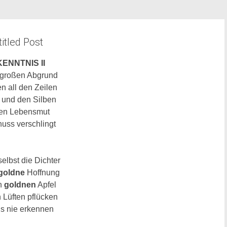
itled Post
ENNTNIS II
 großen Abgrund
n all den Zeilen
 und den Silben
den Lebensmut
uss verschlingt
elbst die Dichter
goldne
Hoffnung
n
goldnen
Apfel
 Lüften pflücken
s nie erkennen