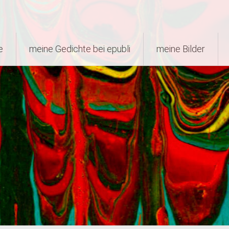
e
meine Gedichte bei epubli
meine Bilder