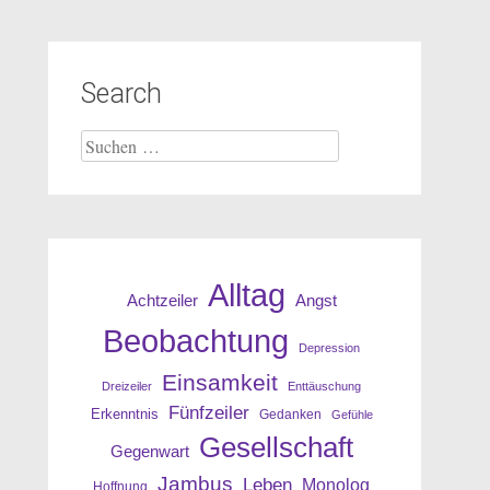
Search
Suche
nach:
Alltag
Angst
Achtzeiler
Beobachtung
Depression
Einsamkeit
Dreizeiler
Enttäuschung
Fünfzeiler
Erkenntnis
Gedanken
Gefühle
Gesellschaft
Gegenwart
Jambus
Leben
Monolog
Hoffnung