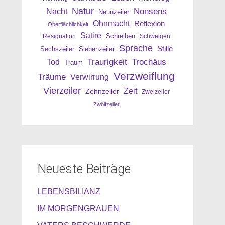
Natur
Nonsens
Nacht
Neunzeiler
Ohnmacht
Reflexion
Oberflächlichkeit
Satire
Resignation
Schreiben
Schweigen
Sprache
Stille
Sechszeiler
Siebenzeiler
Traurigkeit
Trochäus
Tod
Traum
Verzweiflung
Träume
Verwirrung
Vierzeiler
Zeit
Zehnzeiler
Zweizeiler
Zwölfzeiler
Neueste Beiträge
LEBENSBILIANZ
IM MORGENGRAUEN