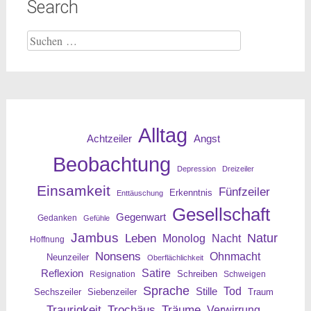
Search
Suche
nach:
Alltag
Angst
Achtzeiler
Beobachtung
Depression
Dreizeiler
Einsamkeit
Fünfzeiler
Erkenntnis
Enttäuschung
Gesellschaft
Gegenwart
Gedanken
Gefühle
Jambus
Leben
Natur
Nacht
Monolog
Hoffnung
Nonsens
Ohnmacht
Neunzeiler
Oberflächlichkeit
Reflexion
Satire
Resignation
Schreiben
Schweigen
Sprache
Tod
Stille
Sechszeiler
Siebenzeiler
Traum
Traurigkeit
Trochäus
Träume
Verwirrung