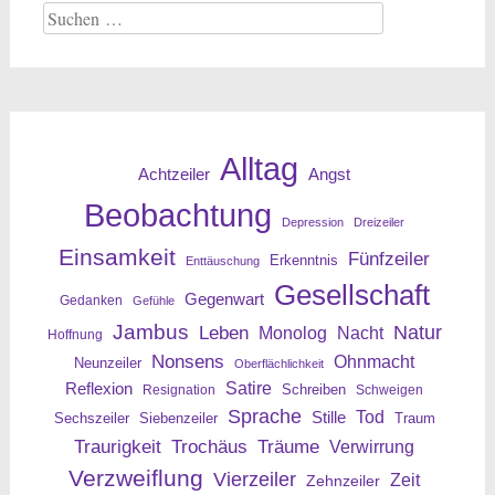
Suche
nach:
Alltag
Angst
Achtzeiler
Beobachtung
Depression
Dreizeiler
Einsamkeit
Fünfzeiler
Erkenntnis
Enttäuschung
Gesellschaft
Gegenwart
Gedanken
Gefühle
Jambus
Leben
Natur
Nacht
Monolog
Hoffnung
Nonsens
Ohnmacht
Neunzeiler
Oberflächlichkeit
Reflexion
Satire
Resignation
Schreiben
Schweigen
Sprache
Tod
Stille
Sechszeiler
Siebenzeiler
Traum
Traurigkeit
Trochäus
Träume
Verwirrung
Verzweiflung
Vierzeiler
Zeit
Zehnzeiler