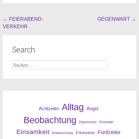
Beitragsnavigation
←
FEIERABEND-
GEGENWART
→
VERKEHR
Search
Suche
nach:
Alltag
Angst
Achtzeiler
Beobachtung
Depression
Dreizeiler
Einsamkeit
Fünfzeiler
Erkenntnis
Enttäuschung