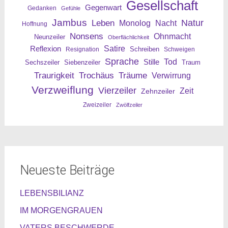
Gesellschaft
Gegenwart
Gedanken
Gefühle
Jambus
Leben
Natur
Nacht
Monolog
Hoffnung
Nonsens
Ohnmacht
Neunzeiler
Oberflächlichkeit
Reflexion
Satire
Resignation
Schreiben
Schweigen
Sprache
Tod
Stille
Sechszeiler
Siebenzeiler
Traum
Traurigkeit
Trochäus
Träume
Verwirrung
Verzweiflung
Vierzeiler
Zeit
Zehnzeiler
Zweizeiler
Zwölfzeiler
Neueste Beiträge
LEBENSBILIANZ
IM MORGENGRAUEN
VATERS BESCHWERDE