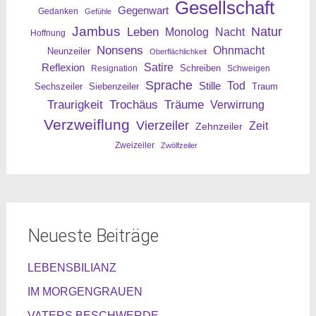
Gesellschaft
Gegenwart
Gedanken
Gefühle
Jambus
Leben
Natur
Nacht
Monolog
Hoffnung
Nonsens
Ohnmacht
Neunzeiler
Oberflächlichkeit
Reflexion
Satire
Resignation
Schreiben
Schweigen
Sprache
Tod
Stille
Sechszeiler
Siebenzeiler
Traum
Traurigkeit
Trochäus
Träume
Verwirrung
Verzweiflung
Vierzeiler
Zeit
Zehnzeiler
Zweizeiler
Zwölfzeiler
Neueste Beiträge
LEBENSBILIANZ
IM MORGENGRAUEN
VATERS BESCHWERDE