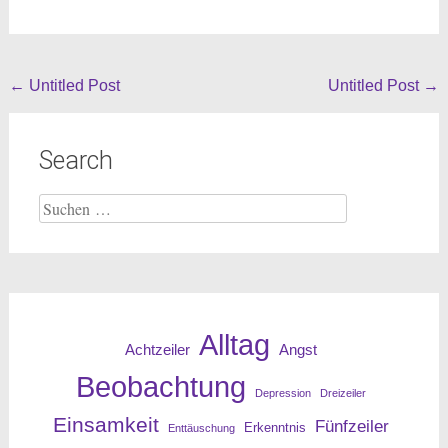
Beitragsnavigation
←
Untitled Post
Untitled Post
→
Search
Suche
nach:
Alltag
Angst
Achtzeiler
Beobachtung
Depression
Dreizeiler
Einsamkeit
Fünfzeiler
Erkenntnis
Enttäuschung