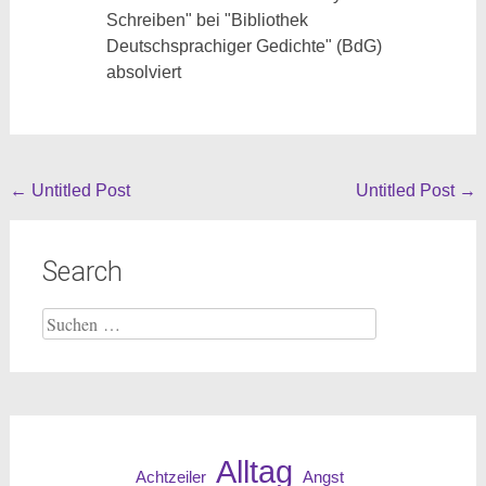
Schreiben" bei "Bibliothek
Deutschsprachiger Gedichte" (BdG)
absolviert
Beitragsnavigation
←
Untitled Post
Untitled Post
→
Search
Suche
nach:
Alltag
Angst
Achtzeiler