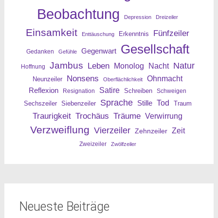
Beobachtung
Depression
Dreizeiler
Einsamkeit
Fünfzeiler
Erkenntnis
Enttäuschung
Gesellschaft
Gegenwart
Gedanken
Gefühle
Jambus
Leben
Natur
Nacht
Monolog
Hoffnung
Nonsens
Ohnmacht
Neunzeiler
Oberflächlichkeit
Reflexion
Satire
Resignation
Schreiben
Schweigen
Sprache
Tod
Stille
Sechszeiler
Siebenzeiler
Traum
Traurigkeit
Trochäus
Träume
Verwirrung
Verzweiflung
Vierzeiler
Zeit
Zehnzeiler
Zweizeiler
Zwölfzeiler
Neueste Beiträge