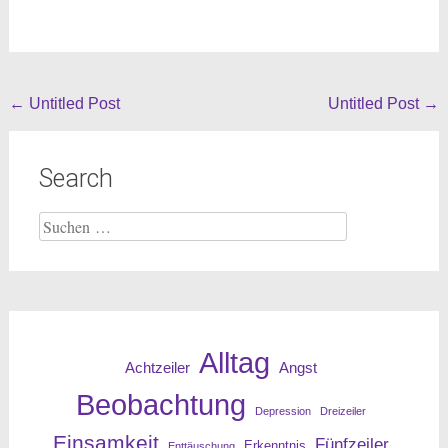
Beitragsnavigation
←
Untitled Post
Untitled Post
→
Search
Suche
nach:
Alltag
Angst
Achtzeiler
Beobachtung
Depression
Dreizeiler
Einsamkeit
Fünfzeiler
Erkenntnis
Enttäuschung