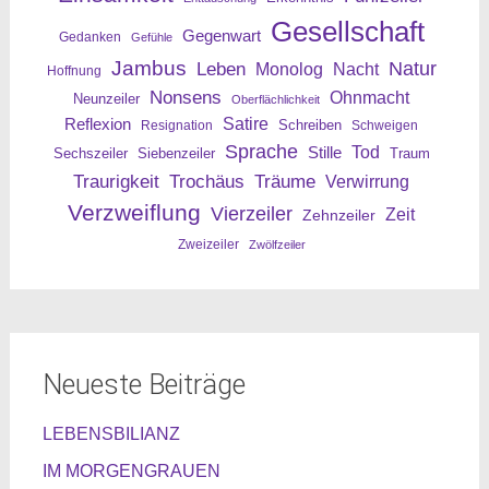
Gesellschaft
Gegenwart
Gedanken
Gefühle
Jambus
Leben
Natur
Nacht
Monolog
Hoffnung
Nonsens
Ohnmacht
Neunzeiler
Oberflächlichkeit
Reflexion
Satire
Resignation
Schreiben
Schweigen
Sprache
Tod
Stille
Sechszeiler
Siebenzeiler
Traum
Traurigkeit
Trochäus
Träume
Verwirrung
Verzweiflung
Vierzeiler
Zeit
Zehnzeiler
Zweizeiler
Zwölfzeiler
Neueste Beiträge
LEBENSBILIANZ
IM MORGENGRAUEN