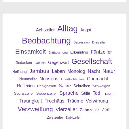
Alltag
Angst
Achtzeiler
Beobachtung
Depression
Dreizeiler
Einsamkeit
Fünfzeiler
Erkenntnis
Enttäuschung
Gesellschaft
Gegenwart
Gedanken
Gefühle
Jambus
Leben
Natur
Nacht
Monolog
Hoffnung
Nonsens
Ohnmacht
Neunzeiler
Oberflächlichkeit
Reflexion
Satire
Resignation
Schreiben
Schweigen
Sprache
Tod
Stille
Sechszeiler
Siebenzeiler
Traum
Traurigkeit
Trochäus
Träume
Verwirrung
Verzweiflung
Vierzeiler
Zeit
Zehnzeiler
Zweizeiler
Zwölfzeiler