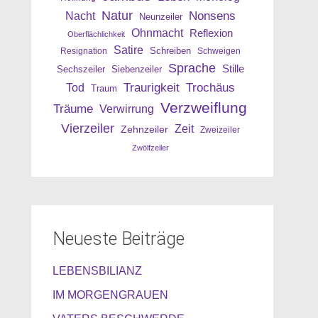
Natur
Nonsens
Nacht
Neunzeiler
Ohnmacht
Reflexion
Oberflächlichkeit
Satire
Resignation
Schreiben
Schweigen
Sprache
Stille
Sechszeiler
Siebenzeiler
Traurigkeit
Trochäus
Tod
Traum
Verzweiflung
Träume
Verwirrung
Vierzeiler
Zeit
Zehnzeiler
Zweizeiler
Zwölfzeiler
Neueste Beiträge
LEBENSBILIANZ
IM MORGENGRAUEN