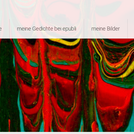
e
meine Gedichte bei epubli
meine Bilder