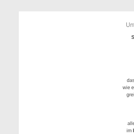
Unt
da
wie e
gre
all
im