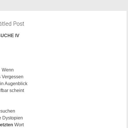
itled Post
SUCHE IV
Wenn
s Vergessen
in Augenblick
ifbar scheint
suchen
e Dystopien
letzten
Wort