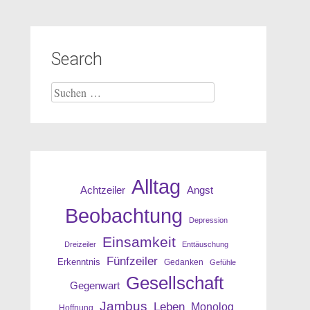
Search
Suche
nach:
Alltag
Angst
Achtzeiler
Beobachtung
Depression
Einsamkeit
Dreizeiler
Enttäuschung
Fünfzeiler
Erkenntnis
Gedanken
Gefühle
Gesellschaft
Gegenwart
Jambus
Leben
Monolog
Hoffnung