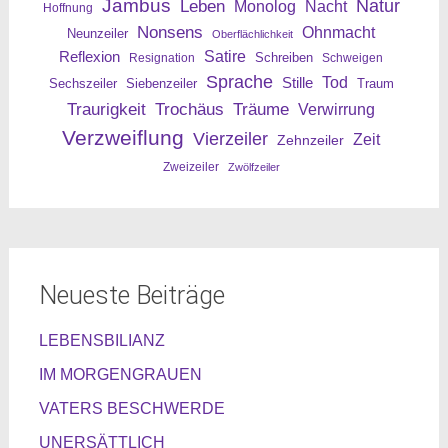
Jambus
Leben
Natur
Nacht
Monolog
Hoffnung
Nonsens
Ohnmacht
Neunzeiler
Oberflächlichkeit
Reflexion
Satire
Resignation
Schreiben
Schweigen
Sprache
Tod
Stille
Sechszeiler
Siebenzeiler
Traum
Traurigkeit
Trochäus
Träume
Verwirrung
Verzweiflung
Vierzeiler
Zeit
Zehnzeiler
Zweizeiler
Zwölfzeiler
Neueste Beiträge
LEBENSBILIANZ
IM MORGENGRAUEN
VATERS BESCHWERDE
UNERSÄTTLICH