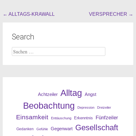
Beitragsnavigation
←
ALLTAGS-KRAWALL
VERSPRECHER
→
Search
Suche
nach:
Alltag
Angst
Achtzeiler
Beobachtung
Depression
Dreizeiler
Einsamkeit
Fünfzeiler
Erkenntnis
Enttäuschung
Gesellschaft
Gegenwart
Gedanken
Gefühle