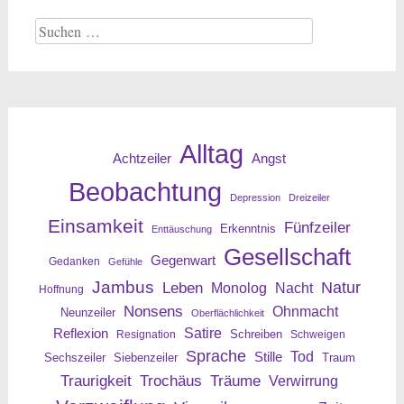
Suche
nach:
Alltag
Angst
Achtzeiler
Beobachtung
Depression
Dreizeiler
Einsamkeit
Fünfzeiler
Erkenntnis
Enttäuschung
Gesellschaft
Gegenwart
Gedanken
Gefühle
Jambus
Leben
Natur
Nacht
Monolog
Hoffnung
Nonsens
Ohnmacht
Neunzeiler
Oberflächlichkeit
Reflexion
Satire
Resignation
Schreiben
Schweigen
Sprache
Tod
Stille
Sechszeiler
Siebenzeiler
Traum
Traurigkeit
Trochäus
Träume
Verwirrung