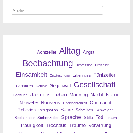
Suche
nach:
Alltag
Angst
Achtzeiler
Beobachtung
Depression
Dreizeiler
Einsamkeit
Fünfzeiler
Erkenntnis
Enttäuschung
Gesellschaft
Gegenwart
Gedanken
Gefühle
Jambus
Leben
Natur
Nacht
Monolog
Hoffnung
Nonsens
Ohnmacht
Neunzeiler
Oberflächlichkeit
Reflexion
Satire
Resignation
Schreiben
Schweigen
Sprache
Tod
Stille
Sechszeiler
Siebenzeiler
Traum
Traurigkeit
Trochäus
Träume
Verwirrung