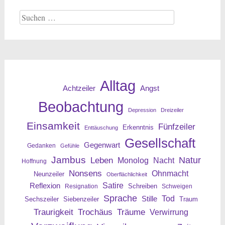
Suche
nach:
Alltag
Angst
Achtzeiler
Beobachtung
Depression
Dreizeiler
Einsamkeit
Fünfzeiler
Erkenntnis
Enttäuschung
Gesellschaft
Gegenwart
Gedanken
Gefühle
Jambus
Leben
Natur
Nacht
Monolog
Hoffnung
Nonsens
Ohnmacht
Neunzeiler
Oberflächlichkeit
Reflexion
Satire
Resignation
Schreiben
Schweigen
Sprache
Tod
Stille
Sechszeiler
Siebenzeiler
Traum
Traurigkeit
Trochäus
Träume
Verwirrung