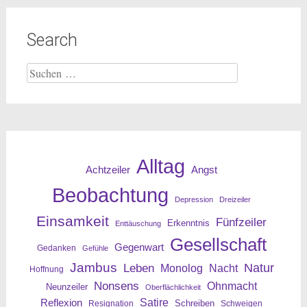
Search
Suche
nach:
Alltag
Angst
Achtzeiler
Beobachtung
Depression
Dreizeiler
Einsamkeit
Fünfzeiler
Erkenntnis
Enttäuschung
Gesellschaft
Gegenwart
Gedanken
Gefühle
Jambus
Leben
Natur
Nacht
Monolog
Hoffnung
Nonsens
Ohnmacht
Neunzeiler
Oberflächlichkeit
Reflexion
Satire
Resignation
Schreiben
Schweigen