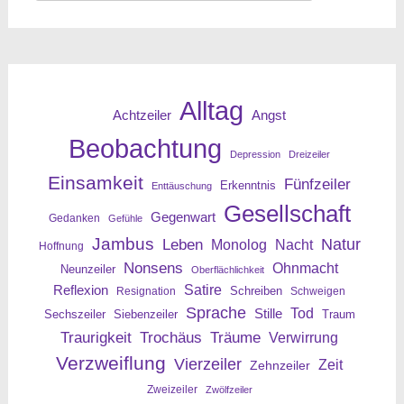
nach:
Alltag
Angst
Achtzeiler
Beobachtung
Depression
Dreizeiler
Einsamkeit
Fünfzeiler
Erkenntnis
Enttäuschung
Gesellschaft
Gegenwart
Gedanken
Gefühle
Jambus
Leben
Natur
Nacht
Monolog
Hoffnung
Nonsens
Ohnmacht
Neunzeiler
Oberflächlichkeit
Reflexion
Satire
Resignation
Schreiben
Schweigen
Sprache
Tod
Stille
Sechszeiler
Siebenzeiler
Traum
Traurigkeit
Trochäus
Träume
Verwirrung
Verzweiflung
Vierzeiler
Zeit
Zehnzeiler
Zweizeiler
Zwölfzeiler