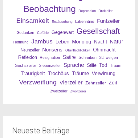
Beobachtung
Depression
Dreizeiler
Einsamkeit
Fünfzeiler
Erkenntnis
Enttäuschung
Gesellschaft
Gegenwart
Gedanken
Gefühle
Jambus
Leben
Natur
Nacht
Monolog
Hoffnung
Nonsens
Ohnmacht
Neunzeiler
Oberflächlichkeit
Reflexion
Satire
Resignation
Schreiben
Schweigen
Sprache
Tod
Stille
Sechszeiler
Siebenzeiler
Traum
Traurigkeit
Trochäus
Träume
Verwirrung
Verzweiflung
Vierzeiler
Zeit
Zehnzeiler
Zweizeiler
Zwölfzeiler
Neueste Beiträge