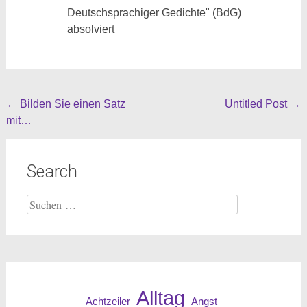
Deutschsprachiger Gedichte" (BdG)
absolviert
Beitragsnavigation
←
Bilden Sie einen Satz
Untitled Post
→
mit…
Search
Suche
nach:
Alltag
Angst
Achtzeiler