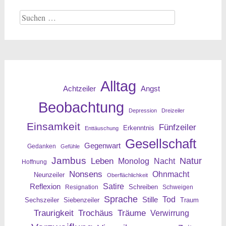
Suche
nach:
Alltag
Angst
Achtzeiler
Beobachtung
Depression
Dreizeiler
Einsamkeit
Fünfzeiler
Erkenntnis
Enttäuschung
Gesellschaft
Gegenwart
Gedanken
Gefühle
Jambus
Leben
Natur
Nacht
Monolog
Hoffnung
Nonsens
Ohnmacht
Neunzeiler
Oberflächlichkeit
Reflexion
Satire
Resignation
Schreiben
Schweigen
Sprache
Tod
Stille
Sechszeiler
Siebenzeiler
Traum
Traurigkeit
Trochäus
Träume
Verwirrung