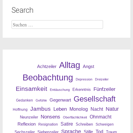
Search
Suche
nach:
Alltag
Angst
Achtzeiler
Beobachtung
Depression
Dreizeiler
Einsamkeit
Fünfzeiler
Erkenntnis
Enttäuschung
Gesellschaft
Gegenwart
Gedanken
Gefühle
Jambus
Leben
Natur
Nacht
Monolog
Hoffnung
Nonsens
Ohnmacht
Neunzeiler
Oberflächlichkeit
Reflexion
Satire
Resignation
Schreiben
Schweigen
Sprache
Tod
Stille
Sechszeiler
Siebenzeiler
Traum