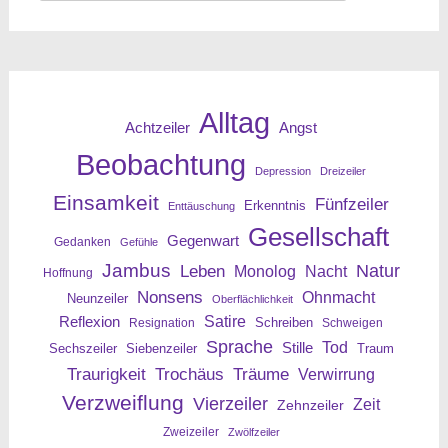
nach:
Alltag
Angst
Achtzeiler
Beobachtung
Depression
Dreizeiler
Einsamkeit
Fünfzeiler
Erkenntnis
Enttäuschung
Gesellschaft
Gegenwart
Gedanken
Gefühle
Jambus
Leben
Natur
Nacht
Monolog
Hoffnung
Nonsens
Ohnmacht
Neunzeiler
Oberflächlichkeit
Reflexion
Satire
Resignation
Schreiben
Schweigen
Sprache
Tod
Stille
Sechszeiler
Siebenzeiler
Traum
Traurigkeit
Trochäus
Träume
Verwirrung
Verzweiflung
Vierzeiler
Zeit
Zehnzeiler
Zweizeiler
Zwölfzeiler