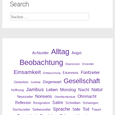
Search
Suche
nach:
Alltag
Angst
Achtzeiler
Beobachtung
Depression
Dreizeiler
Einsamkeit
Fünfzeiler
Erkenntnis
Enttäuschung
Gesellschaft
Gegenwart
Gedanken
Gefühle
Jambus
Leben
Natur
Nacht
Monolog
Hoffnung
Nonsens
Ohnmacht
Neunzeiler
Oberflächlichkeit
Reflexion
Satire
Resignation
Schreiben
Schweigen
Sprache
Tod
Stille
Sechszeiler
Siebenzeiler
Traum