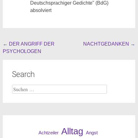
Deutschsprachiger Gedichte" (BdG)
absolviert
Beitragsnavigation
←
DER ANGRIFF DER
NACHTGEDANKEN
→
PSYCHOLOGEN
Search
Suche
nach:
Alltag
Angst
Achtzeiler