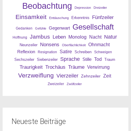
Beobachtung
Depression
Dreizeiler
Einsamkeit
Fünfzeiler
Erkenntnis
Enttäuschung
Gesellschaft
Gegenwart
Gedanken
Gefühle
Jambus
Leben
Natur
Nacht
Monolog
Hoffnung
Nonsens
Ohnmacht
Neunzeiler
Oberflächlichkeit
Reflexion
Satire
Resignation
Schreiben
Schweigen
Sprache
Tod
Stille
Sechszeiler
Siebenzeiler
Traum
Traurigkeit
Trochäus
Träume
Verwirrung
Verzweiflung
Vierzeiler
Zeit
Zehnzeiler
Zweizeiler
Zwölfzeiler
Neueste Beiträge