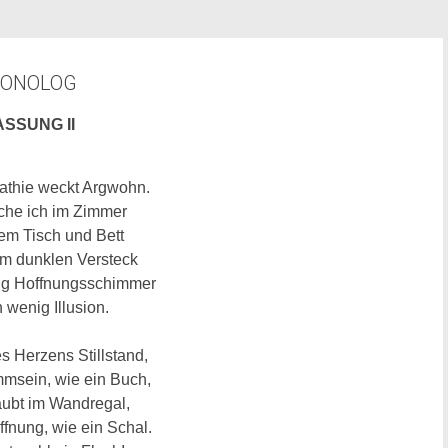
ONOLOG
ASSUNG II
athie weckt Argwohn.
che ich im Zimmer
dem Tisch und Bett
em dunklen Versteck
ig Hoffnungsschimmer
 wenig Illusion.
s Herzens Stillstand,
msein, wie ein Buch,
aubt im Wandregal,
ffnung, wie ein Schal.