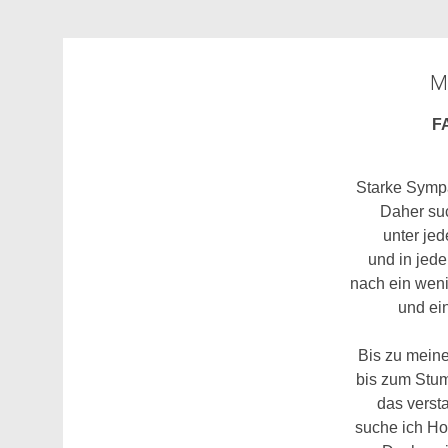
M
F
Starke Symp
Daher su
unter je
und in jed
nach ein wen
und ein
Bis zu meine
bis zum Stum
das verst
suche ich Ho