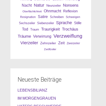
Natur
Nonsens
Nacht
Neunzeiler
Ohnmacht
Reflexion
Oberflächlichkeit
Satire
Resignation
Schreiben
Schweigen
Sprache
Stille
Sechszeiler
Siebenzeiler
Traurigkeit
Trochäus
Tod
Traum
Verzweiflung
Träume
Verwirrung
Vierzeiler
Zeit
Zehnzeiler
Zweizeiler
Zwölfzeiler
Neueste Beiträge
LEBENSBILIANZ
IM MORGENGRAUEN