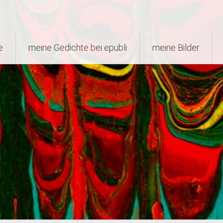
e
meine Gedichte bei epubli
meine Bilder