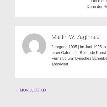
Doch es i
Denn der Ho
Martin W. Zaglmaier
Jahrgang 1995 | im Juni 1995 in 
einer Galerie für Bildende Kunst
Fernstudium "Lyrisches Schreibe
absolviert
Beitragsnavigation
←
MONOLOG XIX