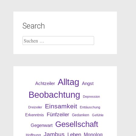
Search
Suche
nach:
Alltag
Angst
Achtzeiler
Beobachtung
Depression
Einsamkeit
Dreizeiler
Enttäuschung
Fünfzeiler
Erkenntnis
Gedanken
Gefühle
Gesellschaft
Gegenwart
Jambus
Leben
Monolog
Hoffnung