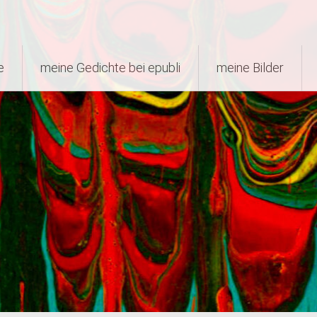
e
meine Gedichte bei epubli
meine Bilder