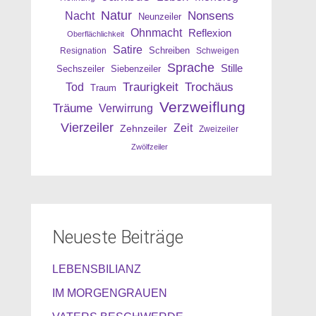
Natur
Nonsens
Nacht
Neunzeiler
Ohnmacht
Reflexion
Oberflächlichkeit
Satire
Resignation
Schreiben
Schweigen
Sprache
Stille
Sechszeiler
Siebenzeiler
Traurigkeit
Trochäus
Tod
Traum
Verzweiflung
Träume
Verwirrung
Vierzeiler
Zeit
Zehnzeiler
Zweizeiler
Zwölfzeiler
Neueste Beiträge
LEBENSBILIANZ
IM MORGENGRAUEN