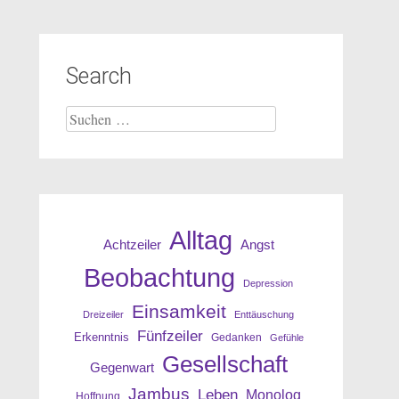
Search
Suche
nach:
Alltag
Angst
Achtzeiler
Beobachtung
Depression
Einsamkeit
Dreizeiler
Enttäuschung
Fünfzeiler
Erkenntnis
Gedanken
Gefühle
Gesellschaft
Gegenwart
Jambus
Leben
Monolog
Hoffnung