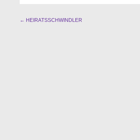
Beitragsnavigation
←
HEIRATSSCHWINDLER