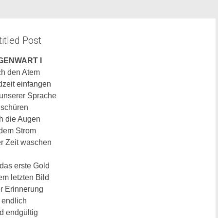
itled Post
GENWART I
h den Atem
dzeit
einfangen
unserer Sprache
schüren
h die Augen
 dem Strom
r Zeit
waschen
das erste Gold
em letzten Bild
r Erinnerung
endlich
d endgültig