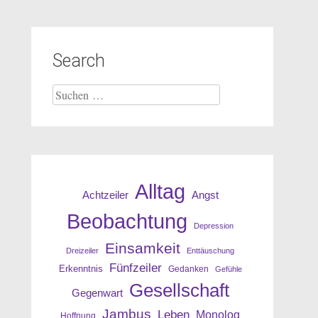
Search
Suche
nach:
Alltag
Angst
Achtzeiler
Beobachtung
Depression
Einsamkeit
Dreizeiler
Enttäuschung
Fünfzeiler
Erkenntnis
Gedanken
Gefühle
Gesellschaft
Gegenwart
Jambus
Leben
Monolog
Hoffnung