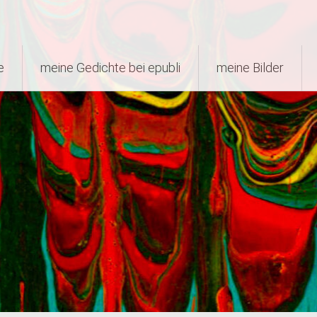
e
meine Gedichte bei epubli
meine Bilder