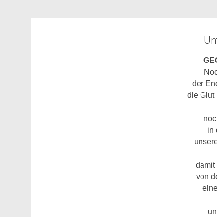
Unt
GE
Noc
der En
die Glut
noc
in
unsere
damit 
von d
eine
un