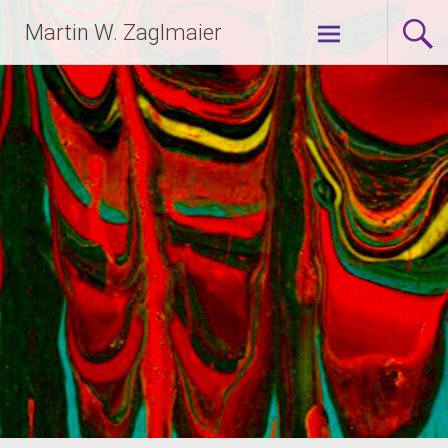
Zum
Martin W. Zaglmaier
Inhalt
springen