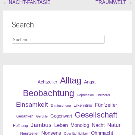
Beitragsnavigation
←
NACHT-FANTASIE
TRAUMWELT
→
Search
Suche
nach:
Alltag
Angst
Achtzeiler
Beobachtung
Depression
Dreizeiler
Einsamkeit
Fünfzeiler
Erkenntnis
Enttäuschung
Gesellschaft
Gegenwart
Gedanken
Gefühle
Jambus
Leben
Natur
Nacht
Monolog
Hoffnung
Nonsens
Ohnmacht
Neunzeiler
Oberflächlichkeit