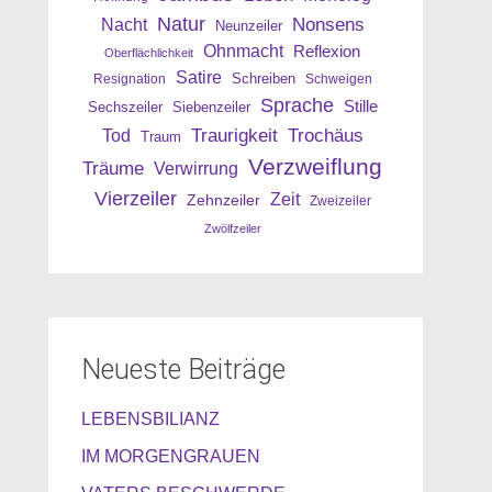
Natur
Nonsens
Nacht
Neunzeiler
Ohnmacht
Reflexion
Oberflächlichkeit
Satire
Resignation
Schreiben
Schweigen
Sprache
Stille
Sechszeiler
Siebenzeiler
Traurigkeit
Trochäus
Tod
Traum
Verzweiflung
Träume
Verwirrung
Vierzeiler
Zeit
Zehnzeiler
Zweizeiler
Zwölfzeiler
Neueste Beiträge
LEBENSBILIANZ
IM MORGENGRAUEN