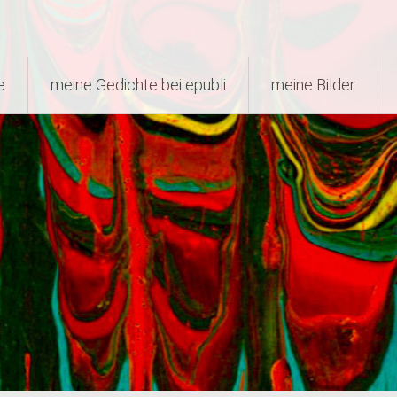
e
meine Gedichte bei epubli
meine Bilder