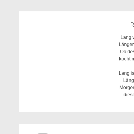
R
Lang w
Länger
Ob de
kocht 
Lang i
Länge
Morgen
dies