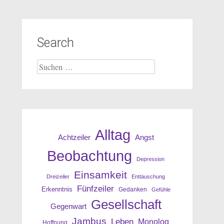
Search
Suche
nach:
Alltag
Angst
Achtzeiler
Beobachtung
Depression
Einsamkeit
Dreizeiler
Enttäuschung
Fünfzeiler
Erkenntnis
Gedanken
Gefühle
Gesellschaft
Gegenwart
Jambus
Leben
Monolog
Hoffnung