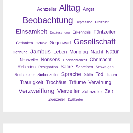
Alltag
Angst
Achtzeiler
Beobachtung
Depression
Dreizeiler
Einsamkeit
Fünfzeiler
Erkenntnis
Enttäuschung
Gesellschaft
Gegenwart
Gedanken
Gefühle
Jambus
Leben
Natur
Nacht
Monolog
Hoffnung
Nonsens
Ohnmacht
Neunzeiler
Oberflächlichkeit
Reflexion
Satire
Resignation
Schreiben
Schweigen
Sprache
Tod
Stille
Sechszeiler
Siebenzeiler
Traum
Traurigkeit
Trochäus
Träume
Verwirrung
Verzweiflung
Vierzeiler
Zeit
Zehnzeiler
Zweizeiler
Zwölfzeiler