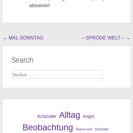
absolviert
Beitragsnavigation
←
MAL-SONNTAG
– SPRÖDE WELT –
→
Search
Suche
nach:
Alltag
Angst
Achtzeiler
Beobachtung
Depression
Dreizeiler