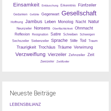
Einsamkeit
Fünfzeiler
Erkenntnis
Enttäuschung
Gesellschaft
Gegenwart
Gedanken
Gefühle
Jambus
Leben
Natur
Nacht
Monolog
Hoffnung
Nonsens
Ohnmacht
Neunzeiler
Oberflächlichkeit
Reflexion
Satire
Resignation
Schreiben
Schweigen
Sprache
Tod
Stille
Sechszeiler
Siebenzeiler
Traum
Traurigkeit
Trochäus
Träume
Verwirrung
Verzweiflung
Vierzeiler
Zeit
Zehnzeiler
Zweizeiler
Zwölfzeiler
Neueste Beiträge
LEBENSBILIANZ